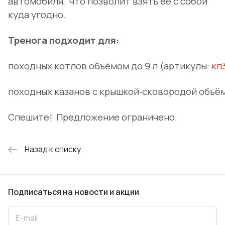
автомобиля, что позволит взять её с собой
куда угодно.
Тренога подходит для:
походных котлов объёмом до 9 л (артикулы:
кп
походных казанов с крышкой‑сковородой объёмо
Спешите! Предложение ограничено.
Назад к списку
Подписаться
на новости и акции