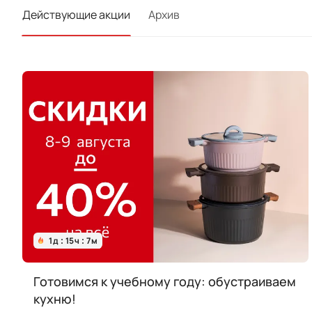
Действующие акции
Архив
1
д
15
ч
7
м
Готовимся к учебному году: обустраиваем
кухню!