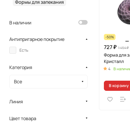
Формы для запекания
В наличии
-50%
Антипригарное покрытие
727 ₽
1 454 ₽
Есть
Форма для 
Кристалл
Категория
4
В наличи
Все
В корзину
Линия
Цвет товара