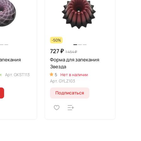
-50%
727 ₽
1 454 ₽
запекания
Форма для запекания
Звезда
и
Арт.
GKST113
5
Нет в наличии
Арт.
GYLZ103
Подписаться