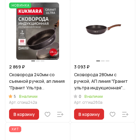
НОВИНКА
2 869 ₽
3 093 ₽
Сковорода 240мм со
Сковорода 280мм с
съемной ручкой, ап линия
ручкой, АП линия "Гранит
"Гранит Ультра
ультра индукционная"
Индукционная"
(Синий)
5
0
В наличии
В наличии
(оригинальный)
Арт.
сгоиш242а
Арт.
сггиш280а
В корзину
В корзину
ХИТ