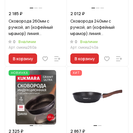
2 185 ₽
2 012 ₽
Сковорода 260мм с
Сковорода 240мм с
ручкой, ап (кофейный
ручкой, ап (кофейный
мрамор) линия
мрамор) линия
"Мраморная
"Мраморная
0
0
В наличии
В наличии
индукционная"
индукционная"
Арт.
смкиш260а
Арт.
смкиш240а
В корзину
В корзину
НОВИНКА
ХИТ
2 325 ₽
2 867 ₽