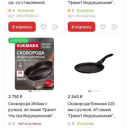
см, со стеклянной
"Гранит Индукционная"
крышкой
(черный)
4
5
В наличии
В наличии
Арт.
ORN-FP2224G
Арт.
сбгчиш240а
В корзину
В корзину
НОВИНКА
2 750 ₽
2 240 ₽
Сковорода 260мм с
Сковорода блинная 220
ручкой, ап линия "Гранит
мм с ручкой, АП линия
Ультра Индукционная"
"Гранит Индукционная"
(оригинальный)
(черный)
0
0
Нет в наличии
В наличии