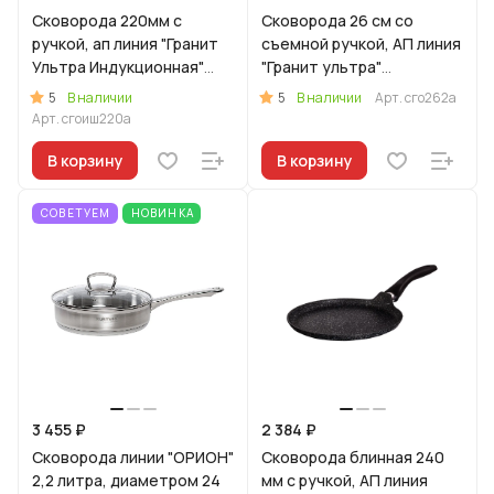
Сковорода 220мм с
Сковорода 26 см со
ручкой, ап линия "Гранит
съемной ручкой, АП линия
Ультра Индукционная"
"Гранит ультра"
(оригинальный)
(Оригинальный)
5
5
В наличии
В наличии
Арт.
сго262а
Арт.
сгоиш220а
В корзину
В корзину
СОВЕТУЕМ
НОВИНКА
3 455 ₽
2 384 ₽
Сковорода линии "ОРИОН"
Сковорода блинная 240
2,2 литра, диаметром 24
мм с ручкой, АП линия