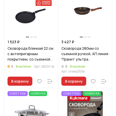
1 523 ₽
3 427 ₽
Сковорода блинная 22 см
Сковорода 280мм со
c антипригарным
съемной ручкой, АП линия
покрытием, со съемной
"Гранит ультра
ручкой
индукционная"
5
0
В наличии
Арт.
сб220-1а
В наличии
(Оригинальный)
Арт.
сгоиш283а
В корзину
В корзину
СОВЕТУЕМ
НОВИНКА
СОВЕТУЕМ
НОВИНКА