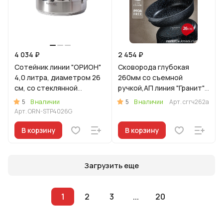
4 034 ₽
2 454 ₽
Сотейник линии "ОРИОН"
Сковорода глубокая
4,0 литра, диаметром 26
260мм со съемной
см, со стеклянной
ручкой,АП линия "Гранит"
крышкой
(черный)
5
5
В наличии
В наличии
Арт.
сггч262а
Арт.
ORN-STP4026G
В корзину
В корзину
Загрузить еще
1
2
3
...
20