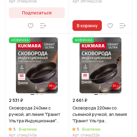
Арт.
сгоиш260а
Арт.
сбгчиш220а
Подписаться
В корзину
НОВИНКА
НОВИНКА
2 531 ₽
2 661 ₽
Сковорода 240мм с
Сковорода 220мм со
ручкой, ап линия "Гранит
съемной ручкой, ап линия
Ультра Индукционная"
"Гранит Ультра
(оригинальный)
Индукционная"
5
5
В наличии
В наличии
(оригинальный)
Арт.
сгоиш240а
Арт.
сгоиш222а