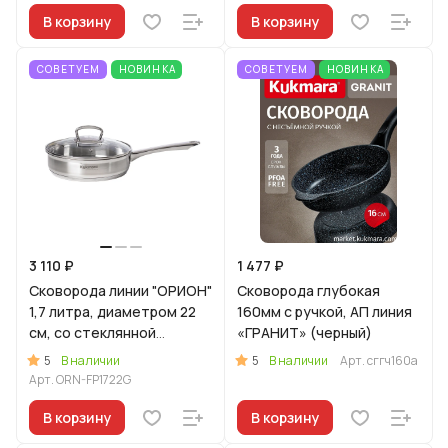
В корзину
В корзину
СОВЕТУЕМ
НОВИНКА
СОВЕТУЕМ
НОВИНКА
3 110 ₽
1 477 ₽
Сковорода линии "ОРИОН"
Сковорода глубокая
1,7 литра, диаметром 22
160мм с ручкой, АП линия
см, со стеклянной
«ГРАНИТ» (черный)
крышкой
5
5
В наличии
В наличии
Арт.
сггч160а
Арт.
ORN-FP1722G
В корзину
В корзину