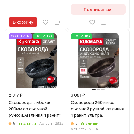
Подписаться
В корзину
СОВЕТУЕМ
НОВИНКА
НОВИНКА
2 817 ₽
3 081 ₽
Сковорода глубокая
Сковорода 260мм со
280мм со съемной
съемной ручкой, ап линия
ручкой,АП линия "Гранит"
"Гранит Ультра
(черный)
Индукционная"
5
5
В наличии
Арт.
сггч282а
В наличии
(оригинальный)
Арт.
сгоиш262а