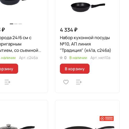
 ₽
4 334 ₽
рода 24/6 см с
Набор кухонной посуды
пригарным
№10, АП линия
ытием, со съемной
"Традиция" (к41а, с246а)
ой
 наличии
Арт.
с246а
0
В наличии
Арт.
нкп10а
орзину
В корзину