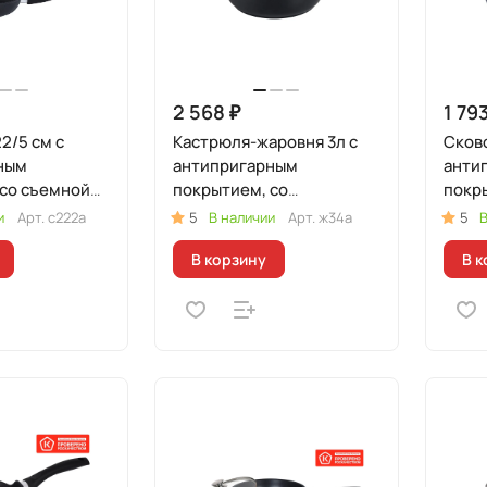
2 568 ₽
1 793
2/5 см с
Кастрюля-жаровня 3л с
Сково
ным
антипригарным
анти
 со съемной
покрытием, со
покр
стеклянной крышкой.
ручк
и
Арт.
с222а
5
В наличии
Арт.
ж34а
5
В
В корзину
В к