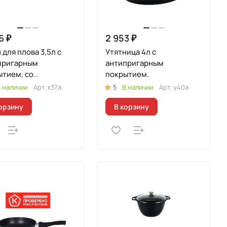
6 ₽
2 953 ₽
 для плова 3,5л c
Утятница 4л с
пригарным
антипригарным
ытием, со
покрытием.
лянной крышкой.
 наличии
Арт.
к37а
5
В наличии
Арт.
у40а
орзину
В корзину