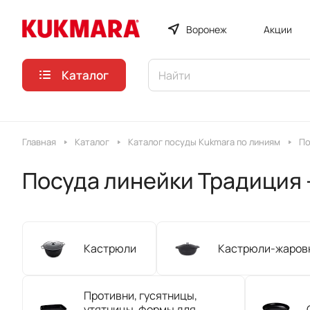
Воронеж
Акции
Каталог
Главная
Каталог
Каталог посуды Kukmara по линиям
По
Посуда линейки Традиция 
Кастрюли
Кастрюли-жаров
Противни, гусятницы,
утятницы, формы для