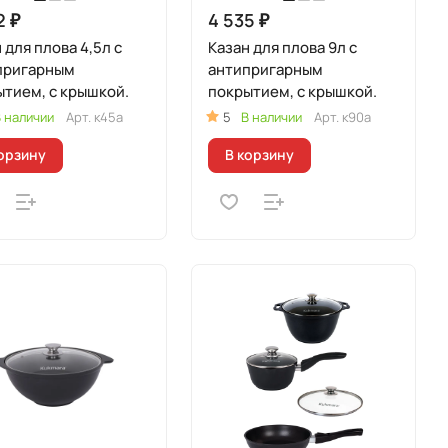
2 ₽
4 535 ₽
 для плова 4,5л с
Казан для плова 9л с
пригарным
антипригарным
тием, с крышкой.
покрытием, с крышкой.
 наличии
Арт.
к45а
5
В наличии
Арт.
к90а
орзину
В корзину