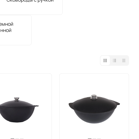
емной
янной