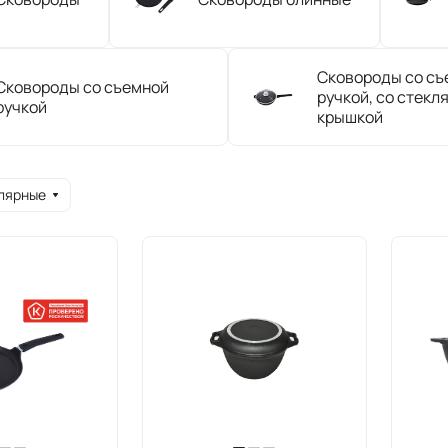
Сковороды со съ
Сковороды со съемной
ручкой, со стекл
ручкой
крышкой
лярные