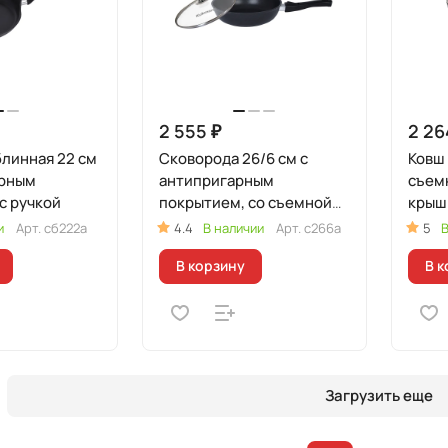
2 555 ₽
2 26
линная 22 см
Сковорода 26/6 см с
Ковш 
арным
антипригарным
съемн
с ручкой
покрытием, со съемной
крыш
ручкой, со стеклянной
лини
и
Арт.
сб222а
4.4
В наличии
Арт.
с266а
5
В
крышкой
В корзину
В к
Загрузить еще