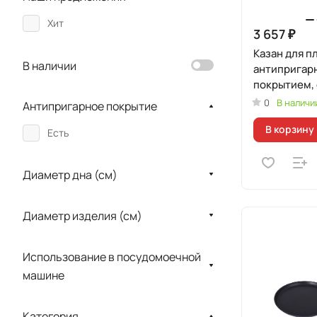
Хит
3 657 ₽
Казан для пл
В наличии
антипригар
покрытием, 
0
В наличи
Антипригарное покрытие
В корзину
Есть
Диаметр дна (см)
Диаметр изделия (см)
Использование в посудомоечной
машине
Категория