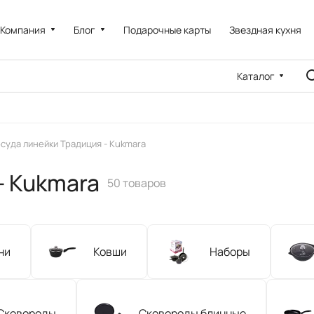
Компания
Блог
Подарочные карты
Звездная кухня
Каталог
суда линейки Традиция - Kukmara
- Kukmara
50 товаров
ни
Ковши
Наборы
Сковороды
Сковороды блинные