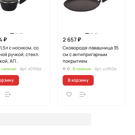
4 ₽
2 657 ₽
1,5л с носиком, со
Сковорода-лавашница 35
ой ручкой, стекл.
см с антипригарным
кой, АП
покрытием
я"Традиция"
 наличии
Арт.
к0156а
0
В наличии
Арт.
сл350а
орзину
В корзину