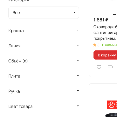
Все
1 681 ₽
Сковорода б
Крышка
с антиприг
покрытием,
ручкой
5
В наличи
Линия
В корзину
Объём (л)
Плита
Ручка
Цвет товара