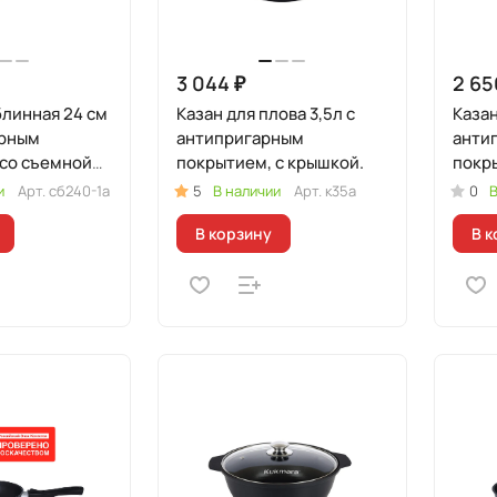
3 044 ₽
2 65
линная 24 см
Казан для плова 3,5л c
Казан
арным
антипригарным
анти
 со съемной
покрытием, с крышкой.
покр
стек
и
Арт.
сб240-1а
5
В наличии
Арт.
к35а
0
В
В корзину
В к