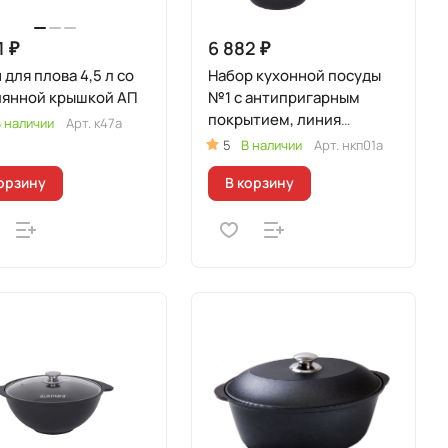
1 ₽
6 882 ₽
 для плова 4,5 л со
Набор кухонной посуды
лянной крышкой АП
№1 с антипригарным
покрытием, линия
 наличии
Арт.
к47а
"Традиция" (к41а, с247а,
5
В наличии
Арт.
нкп01а
к056а)
орзину
В корзину