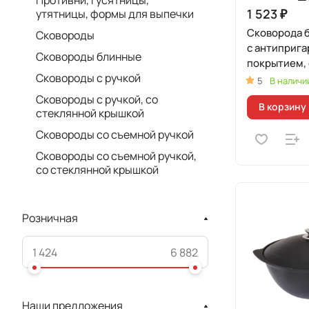
Противни, гусятницы,
1 523 ₽
утятницы, формы для выпечки
Сковорода б
Сковороды
c антиприг
Сковороды блинные
покрытием,
Сковороды с ручкой
ручкой
5
В наличи
Сковороды с ручкой, со
В корзину
стеклянной крышкой
Сковороды со съемной ручкой
Сковороды со съемной ручкой,
со стеклянной крышкой
Розничная
Наши предложения