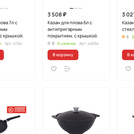
3 508 ₽
3 02
ова 7л с
Казан для плова 6л с
Казан
ным
антипригарным
стек
с крышкой.
покрытием, с крышкой.
5
В
и
Арт.
к70а
0
В наличии
Арт.
кз60а
В корзину
В к