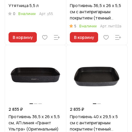
Утятница 5,5 л
Противень 36,5 x 26 x 5,5
см с антипригарным
0
В наличии
Арт.
у55
покрытием (темный
мрамор)
5
В наличии
Арт.
пмт02а
В корзину
В корзину
2 835 ₽
2 835 ₽
Противень 36,5 x 26 x 5,5
Противень 40 x 29,5 x 5
см, АП линия «Гранит
см с антипригарным
Ультра» (Оригинальный)
покрытием (темный