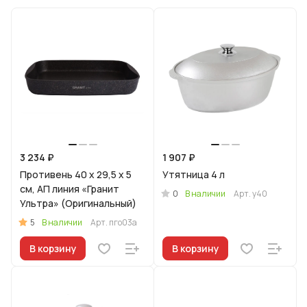
3 234 ₽
1 907 ₽
Противень 40 x 29,5 x 5
Утятница 4 л
см, АП линия «Гранит
0
В наличии
Арт.
у40
Ультра» (Оригинальный)
5
В наличии
Арт.
пго03а
В корзину
В корзину