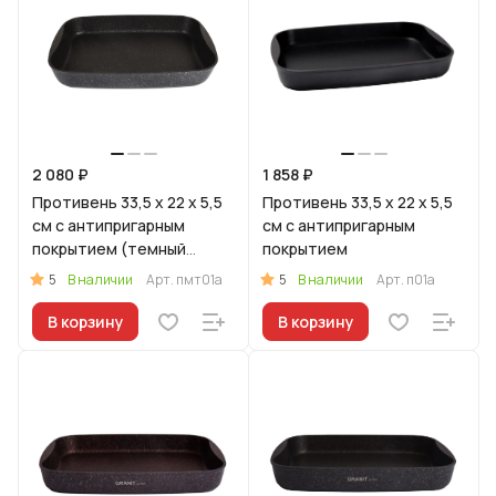
2 080 ₽
1 858 ₽
Противень 33,5 x 22 x 5,5
Противень 33,5 x 22 x 5,5
см с антипригарным
см с антипригарным
покрытием (темный
покрытием
мрамор)
5
5
В наличии
Арт.
пмт01а
В наличии
Арт.
п01а
В корзину
В корзину