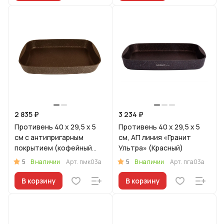
2 835 ₽
3 234 ₽
Противень 40 x 29,5 x 5
Противень 40 x 29,5 x 5
см с антипригарным
см, АП линия «Гранит
покрытием (кофейный
Ультра» (Красный)
мрамор)
5
5
В наличии
Арт.
пмк03а
В наличии
Арт.
пга03а
В корзину
В корзину