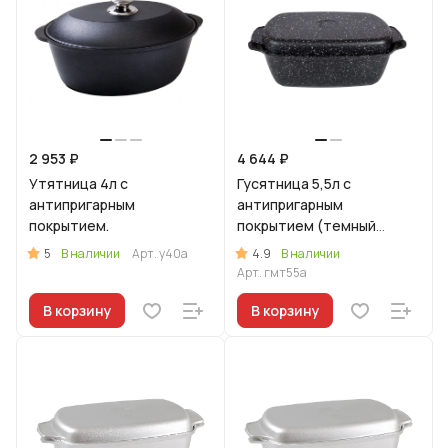
2 953 ₽
4 644 ₽
Утятница 4л с
Гусятница 5,5л с
антипригарным
антипригарным
покрытием.
покрытием (темный
мрамор)
5
4.9
В наличии
Арт.
у40а
В наличии
Арт.
гмт55а
В корзину
В корзину