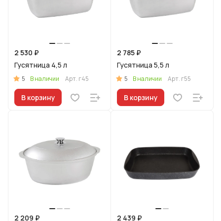
2 530 ₽
2 785 ₽
Гусятница 4,5 л
Гусятница 5,5 л
5
5
В наличии
Арт.
г45
В наличии
Арт.
г55
В корзину
В корзину
2 209 ₽
2 439 ₽