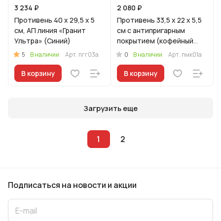
3 234 ₽
2 080 ₽
Противень 40 x 29,5 x 5
Противень 33,5 x 22 x 5,5
см, АП линия «Гранит
см с антипригарным
Ультра» (Синий)
покрытием (кофейный
мрамор)
5
0
В наличии
Арт.
пгг03а
В наличии
Арт.
пмк01а
В корзину
В корзину
Загрузить еще
1
2
Подписаться
на новости и акции