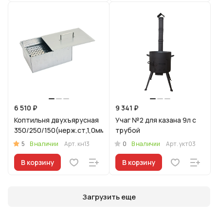
6 510 ₽
9 341 ₽
Коптильня двухъярусная
Учаг №2 для казана 9л с
350/250/150(нерж.ст,1,0мм)
трубой
5
0
В наличии
Арт.
кн13
В наличии
Арт.
укт03
В корзину
В корзину
Загрузить еще