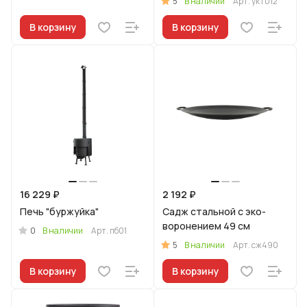
5
В наличии
Арт.
укт012
В корзину
В корзину
16 229 ₽
2 192 ₽
Печь "буржуйка"
Садж стальной с эко-
воронением 49 см
0
В наличии
Арт.
пб01
5
В наличии
Арт.
сж490
В корзину
В корзину