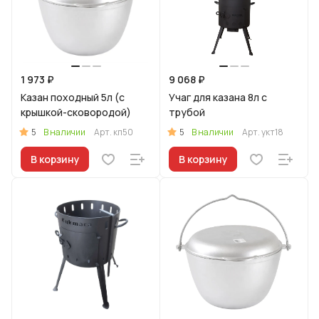
1 973 ₽
9 068 ₽
Казан походный 5л (с
Учаг для казана 8л с
крышкой-сковородой)
трубой
5
5
В наличии
Арт.
кп50
В наличии
Арт.
укт18
В корзину
В корзину