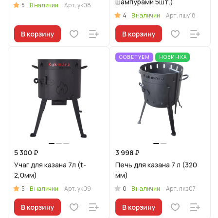
шампурами 5шт.)
5
В наличии
Арт.
ук08
4
В наличии
Арт.
пшу18
В корзину
В корзину
СОВЕТУЕМ
НОВИНКА
5 300 ₽
3 998 ₽
Учаг для казана 7л (t-
Печь для казана 7 л (320
2,0мм)
мм)
5
0
В наличии
Арт.
ук09
В наличии
Арт.
пкз07
В корзину
В корзину