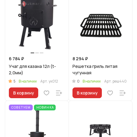
6 784 ₽
8 294 ₽
Учаг для казана 12л (t-
Решетка гриль литая
2,0мм)
чугунная
5
0
В наличии
Арт.
ук012
В наличии
Арт.
реш440
В корзину
В корзину
СОВЕТУЕМ
НОВИНКА