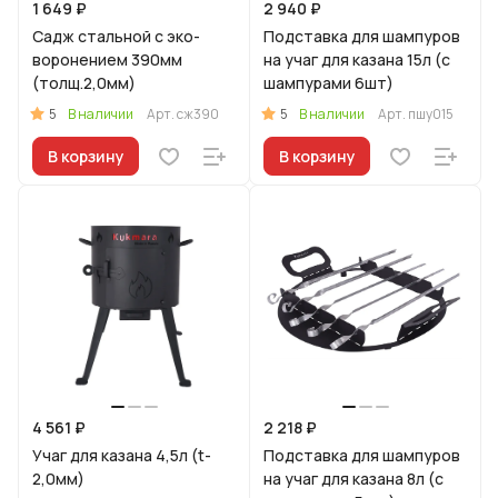
1 649 ₽
2 940 ₽
Садж стальной с эко-
Подставка для шампуров
воронением 390мм
на учаг для казана 15л (с
(толщ.2,0мм)
шампурами 6шт)
5
5
В наличии
Арт.
сж390
В наличии
Арт.
пшу015
В корзину
В корзину
4 561 ₽
2 218 ₽
Учаг для казана 4,5л (t-
Подставка для шампуров
2,0мм)
на учаг для казана 8л (с