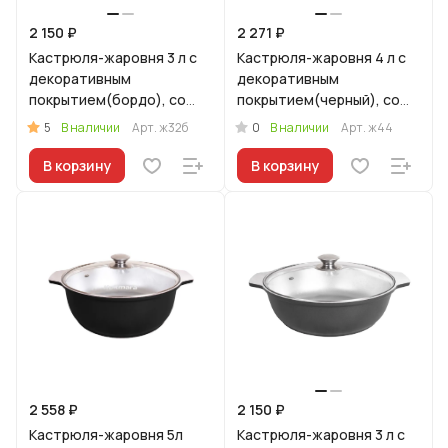
2 150 ₽
2 271 ₽
Кастрюля-жаровня 3 л с
Кастрюля-жаровня 4 л с
декоративным
декоративным
покрытием(бордо), со
покрытием(черный), со
стеклянной крышкой
стеклянной крышкой
5
0
В наличии
Арт.
ж32б
В наличии
Арт.
ж44
В корзину
В корзину
2 558 ₽
2 150 ₽
Кастрюля-жаровня 5л
Кастрюля-жаровня 3 л с