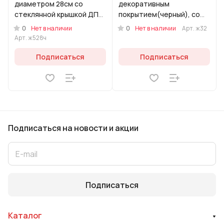
диаметром 28см со
декоративным
стеклянной крышкой ДП
покрытием(черный), со
(черный)
стеклянной крышкой
0
0
Нет в наличии
Нет в наличии
Арт.
ж32
Арт.
ж528ч
Подписаться
Подписаться
Подписаться
на новости и акции
Подписаться
Каталог