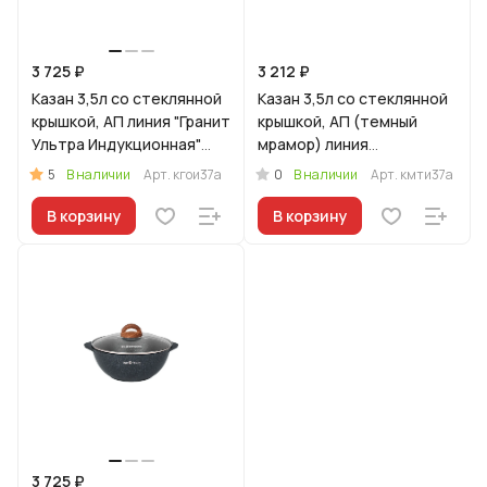
3 725 ₽
3 212 ₽
Казан 3,5л со стеклянной
Казан 3,5л со стеклянной
крышкой, АП линия "Гранит
крышкой, АП (темный
Ультра Индукционная"
мрамор) линия
(оригинальный)
"Мраморная
5
0
В наличии
Арт.
кгои37а
В наличии
Арт.
кмти37а
Индукционная"
В корзину
В корзину
3 725 ₽