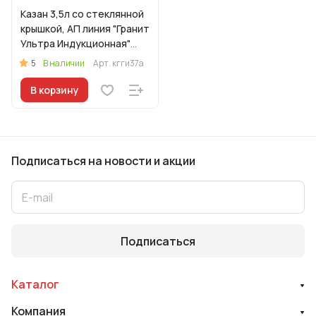
Казан 3,5л со стеклянной
крышкой, АП линия "Гранит
Ультра Индукционная"
(синий)
5
В наличии
Арт.
кгги37а
В корзину
Подписаться
на новости и акции
Подписаться
Каталог
Компания