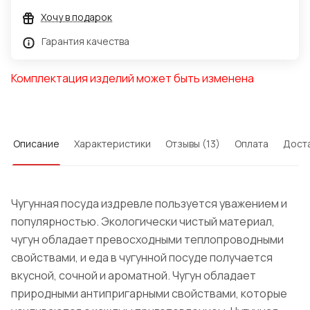
Хочу в подарок
Гарантия качества
Комплектация изделий может быть изменена
Описание
Характеристики
Отзывы (13)
Оплата
Дост
Чугунная посуда издревле пользуется уважением и
популярностью. Экологически чистый материал,
чугун обладает превосходными теплопроводными
свойствами, и еда в чугунной посуде получается
вкусной, сочной и ароматной. Чугун обладает
природными антипригарными свойствами, которые