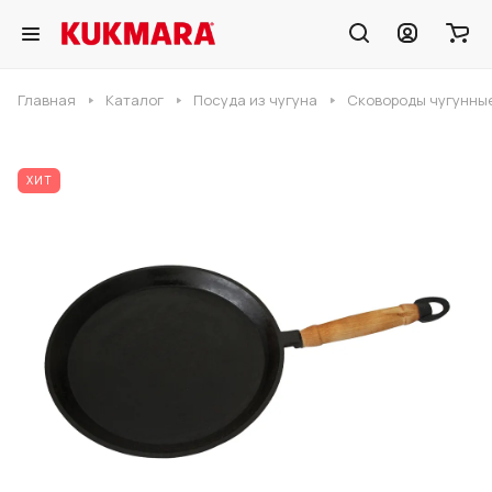
Главная
Каталог
Посуда из чугуна
Сковороды чугунны
ХИТ